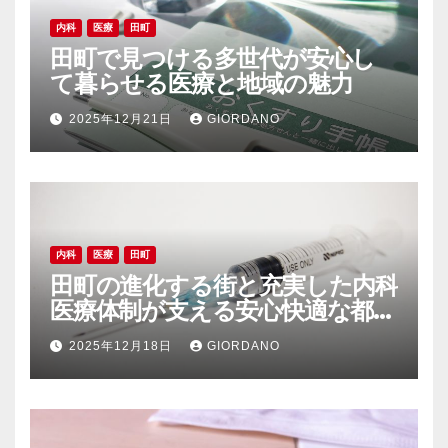
内科
医療
田町
田町で見つける多世代が安心し
て暮らせる医療と地域の魅力
2025年12月21日
GIORDANO
内科
医療
田町
田町の進化する街と充実した内科
医療体制が支える安心快適な都市
生活
2025年12月18日
GIORDANO