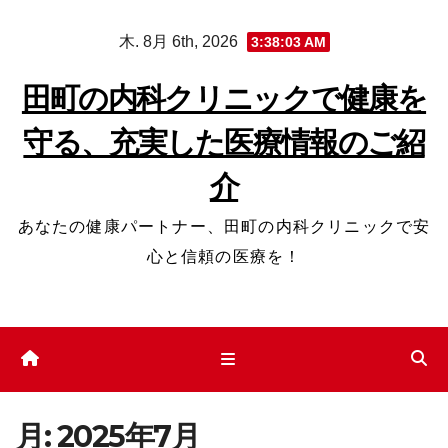
コ
木. 8月 6th, 2026
3:38:04 AM
ン
テ
田町の内科クリニックで健康を
ン
守る、充実した医療情報のご紹
ツ
へ
介
ス
キ
あなたの健康パートナー、田町の内科クリニックで安
ッ
心と信頼の医療を！
プ
月:
2025年7月