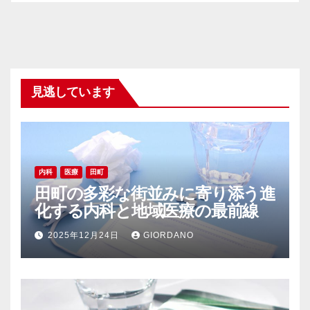
見逃しています
内科
医療
田町
田町の多彩な街並みに寄り添う進
化する内科と地域医療の最前線
2025年12月24日
GIORDANO