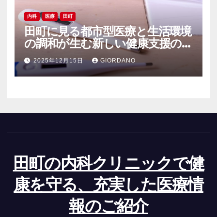
内科
医療
田町
田町に見る都市型医療と生活環境
の調和が生む新しい健康支援の
かたち
2025年12月15日
GIORDANO
田町の内科クリニックで健
康を守る、充実した医療情
報のご紹介