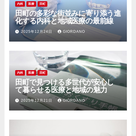
内科
医療
田町
田町の多彩な街並みに寄り添う進
化する内科と地域医療の最前線
2025年12月24日
GIORDANO
内科
医療
田町
田町で見つける多世代が安心し
て暮らせる医療と地域の魅力
2025年12月21日
GIORDANO