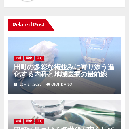
シ
ョ
Related Post
ン
内科
医療
田町
田町の多彩な街並みに寄り添う進
化する内科と地域医療の最前線
12月 24, 2025
GIORDANO
内科
医療
田町