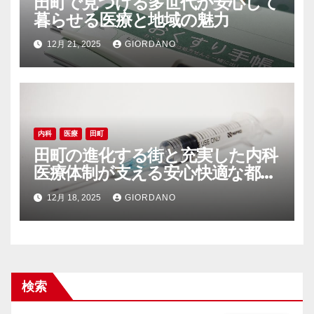
田町で見つける多世代が安心して
暮らせる医療と地域の魅力
12月 21, 2025
GIORDANO
内科
医療
田町
田町の進化する街と充実した内科
医療体制が支える安心快適な都市
生活
12月 18, 2025
GIORDANO
検索