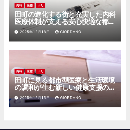
内科
医療
田町
田町の進化する街と充実した内科
医療体制が支える安心快適な都市
生活
2025年12月18日
GIORDANO
内科
医療
田町
田町に見る都市型医療と生活環境
の調和が生む新しい健康支援の
かたち
2025年12月15日
GIORDANO