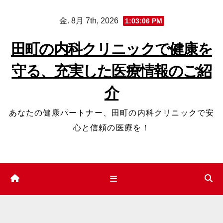
コ
金. 8月 7th, 2026
1:03:07 PM
ン
テ
田町の内科クリニックで健康を
ン
守る、充実した医療情報のご紹
ツ
へ
介
ス
キ
あなたの健康パートナー、田町の内科クリニックで安
ッ
心と信頼の医療を！
プ