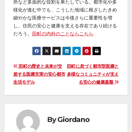
所など多面的な役割を果たしている。都市化や多
様化が進む中でも、こうした地域に根ざしたきめ
細やかな医療サービスは今後さらに重要性を増
し、住民の安心と健康を支える存在であり続ける
だろう。
田町の内科のことならこちら
投
田町の歴史と未来が交
田町に息づく都市型医療と
差する医療充実の安心都市
多様なコミュニティが支え
稿
生活モデル
る安心の健康基盤
ナ
ビ
ゲ
By
Giordano
ー