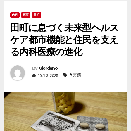
内科
医療
田町
田町に息づく未来型ヘルス
ケア都市機能と住民を支え
る内科医療の進化
By
Giordano
#医療
10月 3, 2025